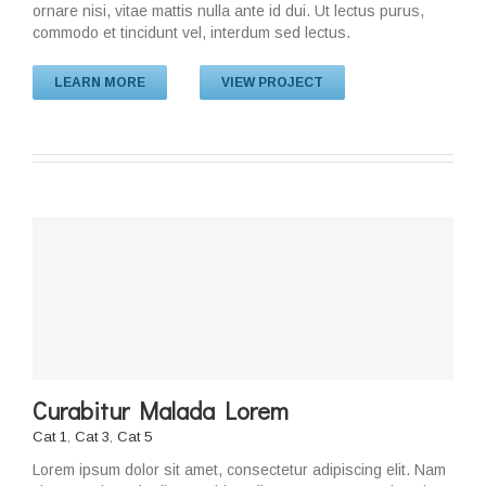
ornare nisi, vitae mattis nulla ante id dui. Ut lectus purus,
commodo et tincidunt vel, interdum sed lectus.
LEARN MORE
VIEW PROJECT
Curabitur Malada Lorem
Cat 1
,
Cat 3
,
Cat 5
Lorem ipsum dolor sit amet, consectetur adipiscing elit. Nam