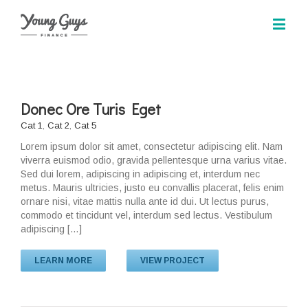
Donec Ore Turis Eget
Cat 1
,
Cat 2
,
Cat 5
Lorem ipsum dolor sit amet, consectetur adipiscing elit. Nam
viverra euismod odio, gravida pellentesque urna varius vitae.
Sed dui lorem, adipiscing in adipiscing et, interdum nec
metus. Mauris ultricies, justo eu convallis placerat, felis enim
ornare nisi, vitae mattis nulla ante id dui. Ut lectus purus,
commodo et tincidunt vel, interdum sed lectus. Vestibulum
adipiscing […]
LEARN MORE
VIEW PROJECT