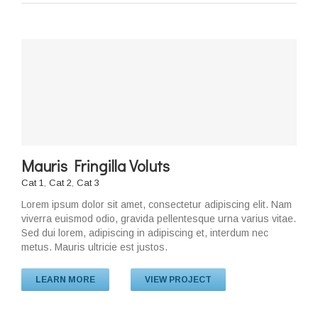
Mauris Fringilla Voluts
Cat 1
,
Cat 2
,
Cat 3
Lorem ipsum dolor sit amet, consectetur adipiscing elit. Nam
viverra euismod odio, gravida pellentesque urna varius vitae.
Sed dui lorem, adipiscing in adipiscing et, interdum nec
metus. Mauris ultricie est justos.
LEARN MORE
VIEW PROJECT