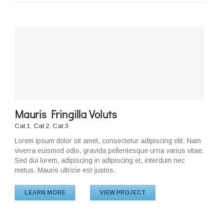
Mauris Fringilla Voluts
Cat 1
,
Cat 2
,
Cat 3
Lorem ipsum dolor sit amet, consectetur adipiscing elit. Nam
viverra euismod odio, gravida pellentesque urna varius vitae.
Sed dui lorem, adipiscing in adipiscing et, interdum nec
metus. Mauris ultricie est justos.
LEARN MORE
VIEW PROJECT