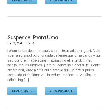
LEARN MORE
VIEW PROJECT
Suspende Phara Urna
Cat 2
,
Cat 3
,
Cat 4
Lorem ipsum dolor sit amet, consectetur adipiscing elit. Nam
viverra euismod odio, gravida pellentesque urna varius vitae.
Sed dui lorem, adipiscing in adipiscing et, interdum nec
metus. Mauris ultricies, justo eu convallis placerat, felis enim
ornare nisi, vitae mattis nulla ante id dui. Ut lectus purus,
commodo et tincidunt vel, interdum sed lectus. Vestibulum
adipiscing […]
LEARN MORE
VIEW PROJECT