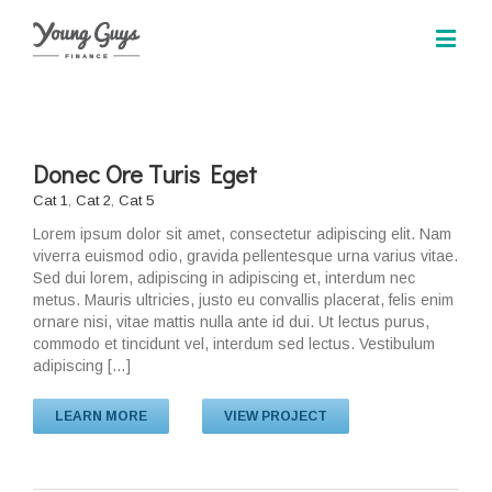
Donec Ore Turis Eget
Cat 1
,
Cat 2
,
Cat 5
Lorem ipsum dolor sit amet, consectetur adipiscing elit. Nam
viverra euismod odio, gravida pellentesque urna varius vitae.
Sed dui lorem, adipiscing in adipiscing et, interdum nec
metus. Mauris ultricies, justo eu convallis placerat, felis enim
ornare nisi, vitae mattis nulla ante id dui. Ut lectus purus,
commodo et tincidunt vel, interdum sed lectus. Vestibulum
adipiscing […]
LEARN MORE
VIEW PROJECT