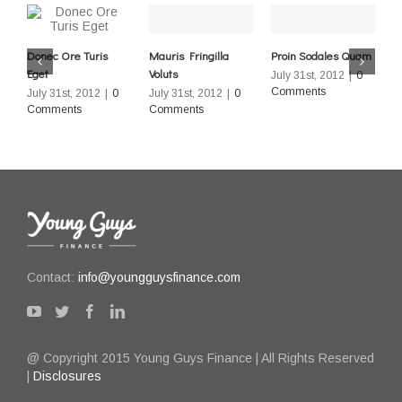
Donec Ore Turis
Mauris Fringilla
Proin Sodales Quam
N
Eget
Voluts
E
July 31st, 2012
|
0
Comments
July 31st, 2012
|
0
July 31st, 2012
|
0
J
Comments
Comments
C
Contact:
info@youngguysfinance.com
@ Copyright 2015 Young Guys Finance | All Rights Reserved
|
Disclosures