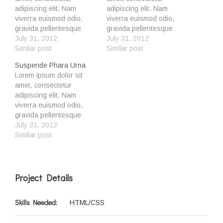
adipiscing elit. Nam
adipiscing elit. Nam
viverra euismod odio,
viverra euismod odio,
gravida pellentesque
gravida pellentesque
urna varius vitae. Sed dui
July 31, 2012
urna varius vitae. Sed dui
July 31, 2012
lorem, adipiscing in
Similar post
lorem, adipiscing in
Similar post
adipiscing et, interdum
adipiscing et, interdum
Suspende Phara Urna
nec metus. Mauris
nec metus. Mauris
Lorem ipsum dolor sit
ultricies, justo eu
ultricies, justo eu
amet, consectetur
convallis placerat, felis
convallis placerat, felis
adipiscing elit. Nam
enim ornare nisi, vitae
enim ornare nisi, vitae
viverra euismod odio,
mattis nulla ante id dui. Ut
mattis nulla ante id dui. Ut
gravida pellentesque
lectus purus, commodo et
lectus purus, commodo et
urna varius vitae. Sed dui
July 31, 2012
tincidunt vel,…
tincidunt vel,…
lorem, adipiscing in
Similar post
adipiscing et, interdum
nec metus. Mauris
ultricies, justo eu
convallis placerat, felis
Project Details
enim ornare nisi, vitae
mattis nulla ante id dui. Ut
Skills Needed:
HTML/CSS
lectus purus, commodo et
tincidunt vel,…